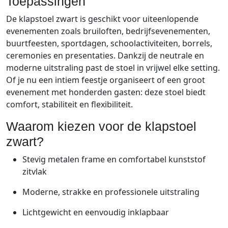
Toepassingen
De
klapstoel
zwart
is
geschikt
voor
uiteenlopende
evenementen
zoals
bruiloften,
bedrijfsevenementen,
buurtfeesten,
sportdagen,
schoolactiviteiten,
borrels,
ceremonies
en
presentaties.
Dankzij
de
neutrale
en
moderne
uitstraling
past
de
stoel
in
vrijwel
elke
setting.
Of
je
nu
een
intiem
feestje
organiseert
of
een
groot
evenement
met
honderden
gasten:
deze
stoel
biedt
comfort,
stabiliteit
en
flexibiliteit.
Waarom
kiezen
voor
de
klapstoel
zwart?
Stevig
metalen
frame
en
comfortabel
kunststof
zitvlak
Moderne,
strakke
en
professionele
uitstraling
Lichtgewicht
en
eenvoudig
inklapbaar