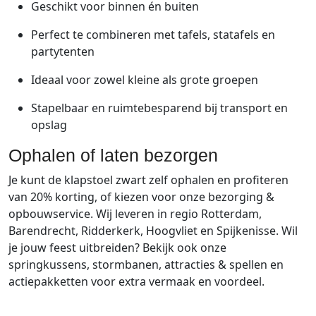
Geschikt
voor
binnen
én
buiten
Perfect
te
combineren
met
tafels,
statafels
en
partytenten
Ideaal
voor
zowel
kleine
als
grote
groepen
Stapelbaar
en
ruimtebesparend
bij
transport
en
opslag
Ophalen
of
laten
bezorgen
Je
kunt
de
klapstoel
zwart
zelf
ophalen
en
profiteren
van
20%
korting,
of
kiezen
voor
onze
bezorging
&
opbouwservice.
Wij
leveren
in
regio
Rotterdam,
Barendrecht,
Ridderkerk,
Hoogvliet
en
Spijkenisse.
Wil
je
jouw
feest
uitbreiden?
Bekijk
ook
onze
springkussens,
stormbanen,
attracties
&
spellen
en
actiepakketten
voor
extra
vermaak
en
voordeel.