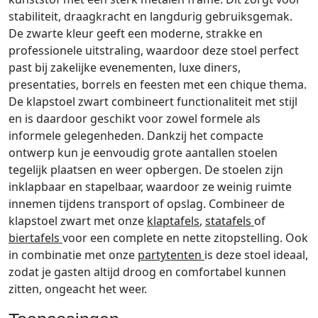
stabiliteit,
draagkracht
en
langdurig
gebruiksgemak.
De
zwarte
kleur
geeft
een
moderne,
strakke
en
professionele
uitstraling,
waardoor
deze
stoel
perfect
past
bij
zakelijke
evenementen,
luxe
diners,
presentaties,
borrels
en
feesten
met
een
chique
thema.
De
klapstoel
zwart
combineert
functionaliteit
met
stijl
en
is
daardoor
geschikt
voor
zowel
formele
als
informele
gelegenheden.
Dankzij
het
compacte
ontwerp
kun
je
eenvoudig
grote
aantallen
stoelen
tegelijk
plaatsen
en
weer
opbergen.
De
stoelen
zijn
inklapbaar
en
stapelbaar,
waardoor
ze
weinig
ruimte
innemen
tijdens
transport
of
opslag.
Combineer
de
klapstoel
zwart
met
onze
klaptafels
,
statafels
of
biertafels
voor
een
complete
en
nette
zitopstelling.
Ook
in
combinatie
met
onze
partytenten
is
deze
stoel
ideaal,
zodat
je
gasten
altijd
droog
en
comfortabel
kunnen
zitten,
ongeacht
het
weer.