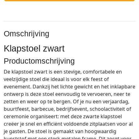
Omschrijving
Klapstoel
zwart
Productomschrijving
De
klapstoel
zwart
is
een
stevige,
comfortabele
en
veelzijdige
stoel
die
ideaal
is
voor
elk
feest
of
evenement.
Dankzij
het
lichte
gewicht
en
het
inklapbare
ontwerp
is
deze
stoel
eenvoudig
te
vervoeren,
neer
te
zetten
en
weer
op
te
bergen.
Of
je
nu
een
verjaardag,
buurtfeest,
barbecue,
bedrijfsevent,
schoolactiviteit
of
ceremonie
organiseert:
met
deze
zwarte
klapstoel
creëer
je
snel
en
efficiënt
voldoende
zitplaatsen
voor
al
je
gasten.
De
stoel
is
gemaakt
van
hoogwaardig
kunststof
met
een
sterk
metalen
frame.
Dit
zorgt
voor