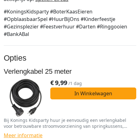
#KoningsKidsparty #BoterKaasEieren
#OpblaasbaarSpel #HuurBijOns #Kinderfeestje
#Gezinsplezier #Feestverhuur #Darten #Ringgooien
#BankABal
Opties
Verlengkabel 25 meter
€
9,99
/1 dag
In Winkelwagen
Bij Konings Kidsparty huur je eenvoudig een verlengkabel
voor betrouwbare stroomvoorziening van springkussens,
spellen en funfoodmachines.
Meer informatie