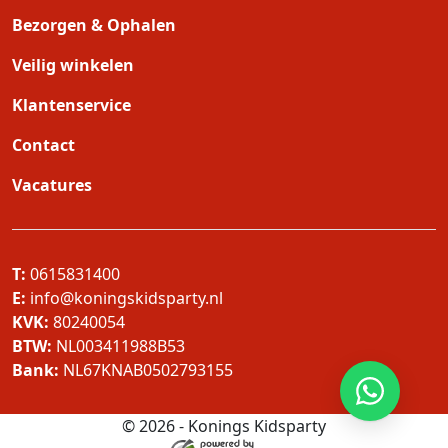
Bezorgen & Ophalen
Veilig winkelen
Klantenservice
Contact
Vacatures
T:
0615831400
E:
info@koningskidsparty.nl
KVK:
80240054
BTW:
NL003411988B53
Bank:
NL67KNAB0502793155
© 2026 - Konings Kidsparty