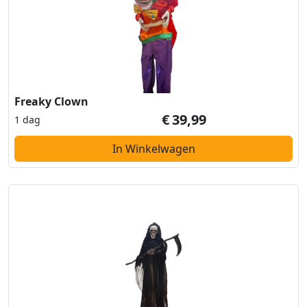
Freaky Clown
€
39,99
1 dag
In Winkelwagen