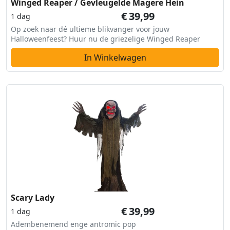
Winged Reaper / Gevleugelde Magere Hein
€
39,99
1 dag
Op zoek naar dé ultieme blikvanger voor jouw
Halloweenfeest? Huur nu de griezelige Winged Reaper
In Winkelwagen
Scary Lady
€
39,99
1 dag
Adembenemend enge antromic pop