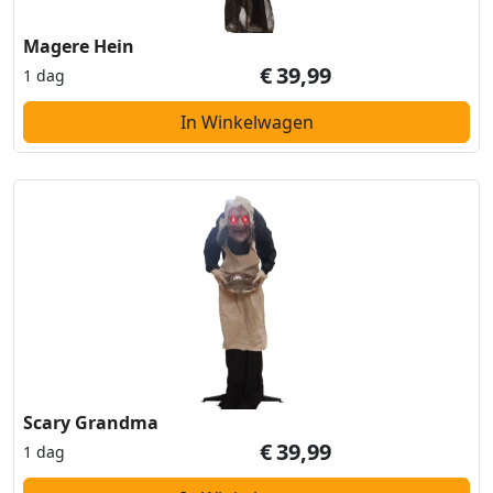
Magere Hein
€
39,99
1 dag
In Winkelwagen
Scary Grandma
€
39,99
1 dag