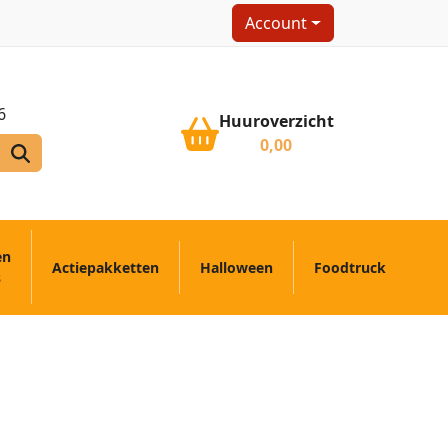
Account
6
Huuroverzicht
0,00
en
Actiepakketten
Halloween
Foodtruck
s