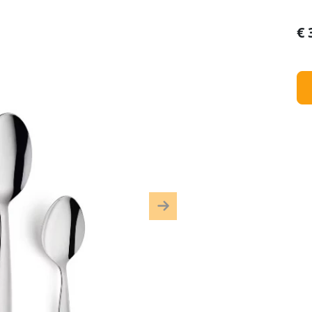
€
Next