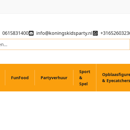
0615831400
info@koningskidsparty.nl
+3165260323
Sport
Opblaasfigur
FunFood
Partyverhuur
&
& Eyecatcher
Spel