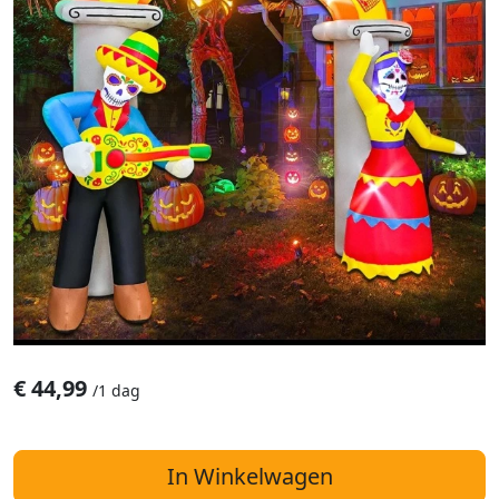
€
44,99
/
1 dag
In Winkelwagen