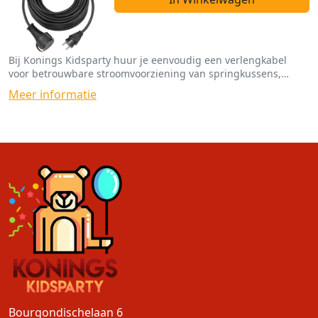
Bij Konings Kidsparty huur je eenvoudig een verlengkabel
voor betrouwbare stroomvoorziening van springkussens,
spellen en funfoodmachines.
Meer informatie
Bourgondischelaan 6