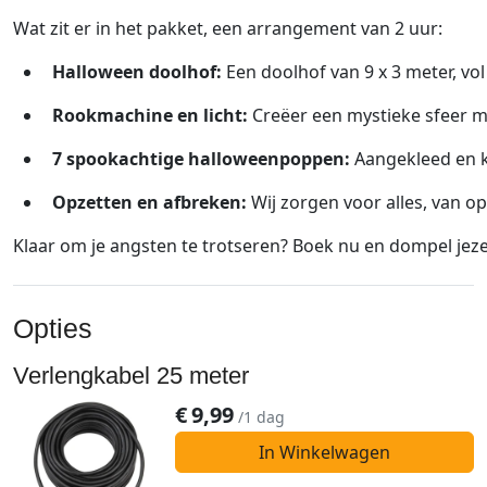
Wat
zit
er
in
het
pakket, een arrangement van 2 uur:
Halloween
doolhof:
Een
doolhof
van
9
x
3
meter,
vol
Rookmachine
en
licht:
Creëer
een
mystieke
sfeer
m
7
spookachtige
halloweenpoppen:
Aangekleed
en
Opzetten
en
afbreken:
Wij
zorgen
voor
alles,
van
op
Klaar
om
je
angsten
te
trotseren?
Boek
nu
en
dompel
jeze
Opties
Verlengkabel 25 meter
€
9,99
/1 dag
In Winkelwagen