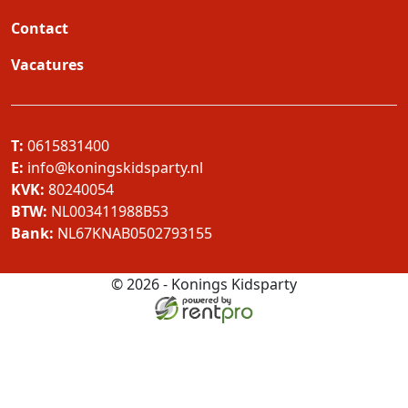
Contact
Vacatures
T:
0615831400
E:
info@koningskidsparty.nl
KVK:
80240054
BTW:
NL003411988B53
Bank:
NL67KNAB0502793155
© 2026 - Konings Kidsparty