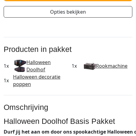
Opties bekijken
Producten in pakket
Halloween
1x
1x
Rookmachine
Doolhof
Halloween decoratie
1x
poppen
Omschrijving
Halloween Doolhof Basis Pakket
Durf
jij
het
aan
om
door
ons
spookachtige
Halloween