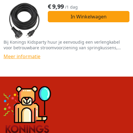
€
9,99
/1 dag
In Winkelwagen
Bij Konings Kidsparty huur je eenvoudig een verlengkabel
voor betrouwbare stroomvoorziening van springkussens,
spellen en funfoodmachines.
Meer informatie