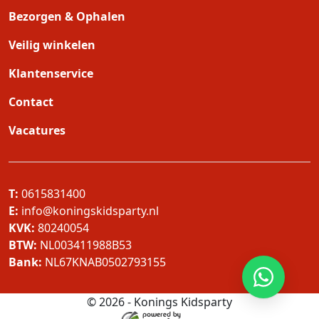
Bezorgen & Ophalen
Veilig winkelen
Klantenservice
Contact
Vacatures
T:
0615831400
E:
info@koningskidsparty.nl
KVK:
80240054
BTW:
NL003411988B53
Bank:
NL67KNAB0502793155
© 2026 - Konings Kidsparty