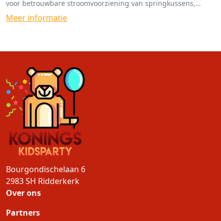
voor betrouwbare stroomvoorziening van springkussens,
spellen en funfoodmachines.
Meer informatie
Bourgondischelaan 6
2983 SH
Ridderkerk
Over ons
Partners