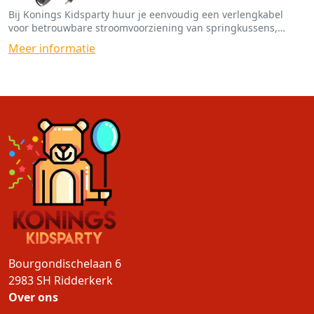
Bij Konings Kidsparty huur je eenvoudig een verlengkabel
voor betrouwbare stroomvoorziening van springkussens,
spellen en funfoodmachines.
Meer informatie
Bourgondischelaan 6
2983 SH
Ridderkerk
Over ons