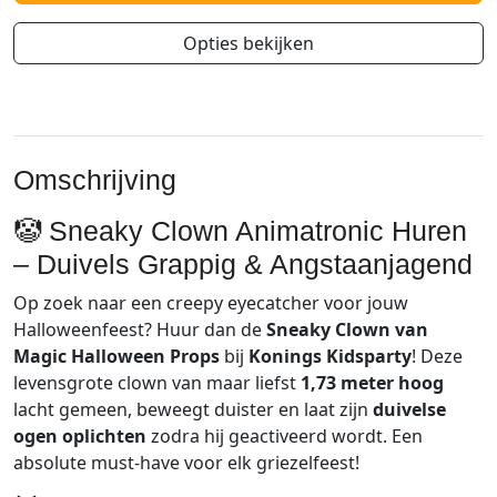
Opties bekijken
Omschrijving
🤡
Sneaky
Clown
Animatronic
Huren
–
Duivels
Grappig
&
Angstaanjagend
Op
zoek
naar
een
creepy
eyecatcher
voor
jouw
Halloweenfeest?
Huur
dan
de
Sneaky
Clown
van
Magic
Halloween
Props
bij
Konings
Kidsparty
!
Deze
levensgrote
clown
van
maar
liefst
1,73
meter
hoog
lacht
gemeen,
beweegt
duister
en
laat
zijn
duivelse
ogen
oplichten
zodra
hij
geactiveerd
wordt.
Een
absolute
must-have
voor
elk
griezelfeest!