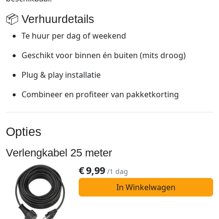
📦
Verhuurdetails
Te
huur
per
dag
of
weekend
Geschikt
voor
binnen
én
buiten
(mits
droog)
Plug
&
play
installatie
Combineer
en
profiteer
van
pakketkorting
Opties
Verlengkabel 25 meter
€
9,99
/1 dag
In Winkelwagen