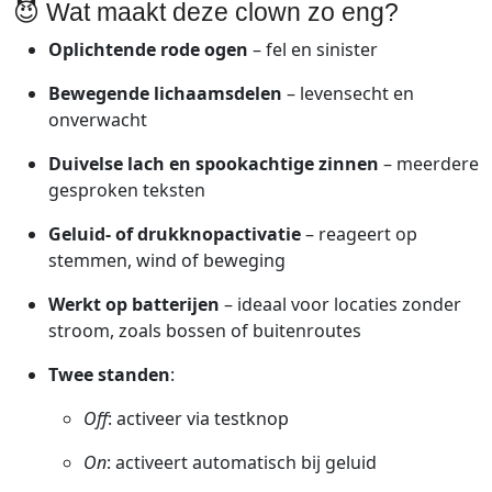
😈
Wat
maakt
deze
clown
zo
eng?
Oplichtende
rode
ogen
–
fel
en
sinister
Bewegende
lichaamsdelen
–
levensecht
en
onverwacht
Duivelse
lach
en
spookachtige
zinnen
–
meerdere
gesproken
teksten
Geluid-
of
drukknopactivatie
–
reageert
op
stemmen,
wind
of
beweging
Werkt
op
batterijen
–
ideaal
voor
locaties
zonder
stroom,
zoals
bossen
of
buitenroutes
Twee
standen
:
Off
:
activeer
via
testknop
On
:
activeert
automatisch
bij
geluid