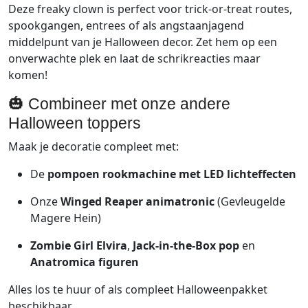
Deze
freaky
clown
is
perfect
voor
trick-or-treat
routes,
spookgangen,
entrees
of
als
angstaanjagend
middelpunt
van
je
Halloween
decor.
Zet
hem
op
een
onverwachte
plek
en
laat
de
schrikreacties
maar
komen!
🎃
Combineer
met
onze
andere
Halloween
toppers
Maak
je
decoratie
compleet
met:
De
pompoen
rookmachine
met
LED
lichteffecten
Onze
Winged
Reaper
animatronic
(Gevleugelde
Magere
Hein)
Zombie
Girl
Elvira
,
Jack-in-the-Box
pop
en
Anatromica
figuren
Alles
los
te
huur
of
als
compleet
Halloweenpakket
beschikbaar.