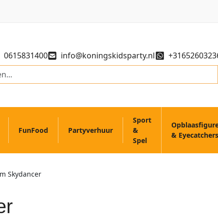
0615831400
info@koningskidsparty.nl
+3165260323
Sport
Opblaasfigur
FunFood
Partyverhuur
&
& Eyecatcher
Spel
m Skydancer
er