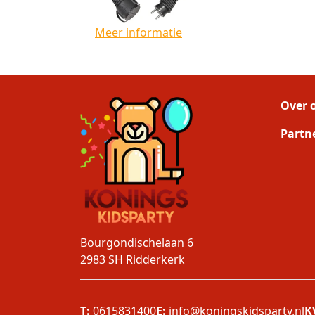
Meer informatie
Over 
Partn
Bourgondischelaan 6
2983 SH
Ridderkerk
T:
0615831400
E:
info@koningskidsparty.nl
K