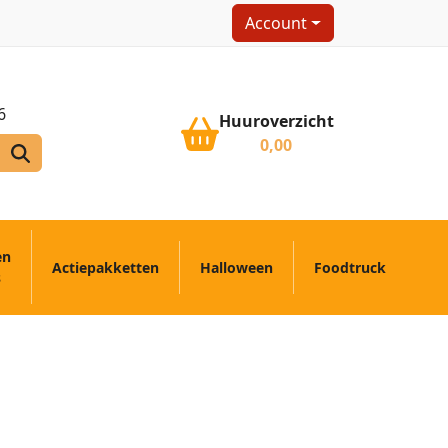
Account
6
Huuroverzicht
0,00
en
Actiepakketten
Halloween
Foodtruck
s