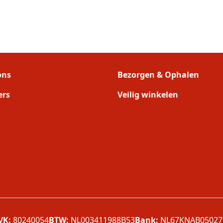
ons
Bezorgen & Ophalen
ers
Veilig winkelen
VK:
80240054
BTW:
NL003411988B53
Bank:
NL67KNAB05027