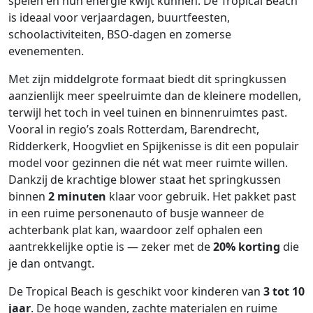
spelen en hun energie kwijt kunnen. De Tropical Beach
is ideaal voor verjaardagen, buurtfeesten,
schoolactiviteiten, BSO‑dagen en zomerse
evenementen.
Met zijn middelgrote formaat biedt dit springkussen
aanzienlijk meer speelruimte dan de kleinere modellen,
terwijl het toch in veel tuinen en binnenruimtes past.
Vooral in regio’s zoals Rotterdam, Barendrecht,
Ridderkerk, Hoogvliet en Spijkenisse is dit een populair
model voor gezinnen die nét wat meer ruimte willen.
Dankzij de krachtige blower staat het springkussen
binnen
2 minuten
klaar voor gebruik. Het pakket past
in een ruime personenauto of busje wanneer de
achterbank plat kan, waardoor zelf ophalen een
aantrekkelijke optie is — zeker met de
20% korting
die
je dan ontvangt.
De Tropical Beach is geschikt voor kinderen van
3 tot 10
jaar
. De hoge wanden, zachte materialen en ruime