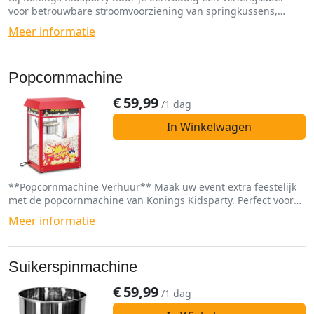
voor betrouwbare stroomvoorziening van springkussens,
spellen en funfoodmachines.
Meer informatie
Popcornmachine
€
59,99
/1 dag
In Winkelwagen
**Popcornmachine Verhuur** Maak uw event extra feestelijk
met de popcornmachine van Konings Kidsparty. Perfect voor
elk feest, bruiloft of bedrijfsfeest. Huur vandaag nog en geniet
Meer informatie
van verse popcorn!
Suikerspinmachine
€
59,99
/1 dag