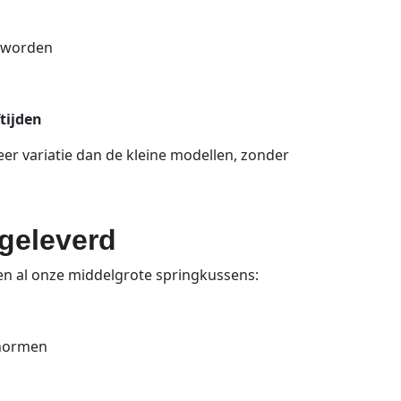
n worden
ftijden
r variatie dan de kleine modellen, zonder
 geleverd
den al onze middelgrote springkussens:
snormen