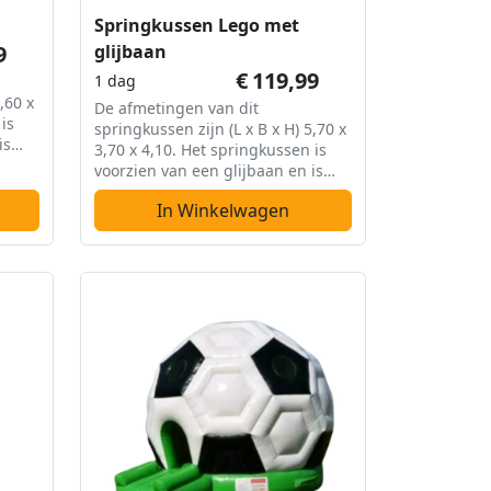
Springkussen Lego met
9
glijbaan
€
119,99
1 dag
,60 x
De afmetingen van dit
is
springkussen zijn (L x B x H) 5,70 x
is
3,70 x 4,10. Het springkussen is
voorzien van een glijbaan en is
overdekt.
In Winkelwagen