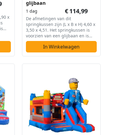
9
glijbaan
€
114,99
1 dag
,90 x
De afmetingen van dit
is
springkussen zijn (L x B x H) 4,60 x
is
3,50 x 4,51. Het springkussen is
voorzien van een glijbaan en is
overdekt.
In Winkelwagen