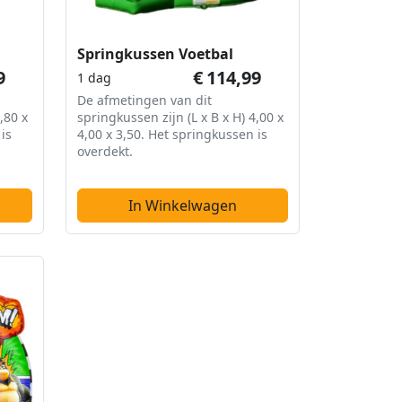
Springkussen Voetbal
9
€
114,99
1 dag
De afmetingen van dit
,80 x
springkussen zijn (L x B x H) 4,00 x
is
4,00 x 3,50. Het springkussen is
overdekt.
In Winkelwagen