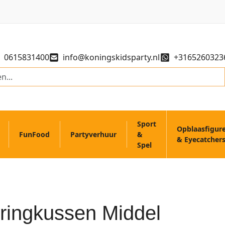
0615831400
info@koningskidsparty.nl
+3165260323
Sport
Opblaasfigur
FunFood
Partyverhuur
&
& Eyecatcher
Spel
ringkussen Middel