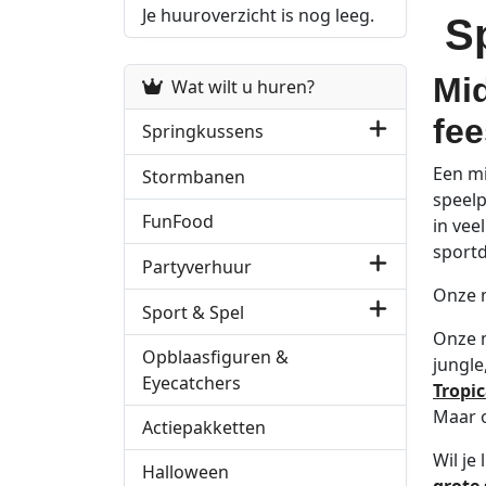
Je huuroverzicht is nog leeg.
S
Mid
Wat wilt u huren?
fee
Springkussens
Een mi
Stormbanen
speelp
FunFood
in vee
sportd
Partyverhuur
Onze m
Sport & Spel
Onze 
Opblaasfiguren &
jungle
Eyecatchers
Tropi
Maar o
Actiepakketten
Wil je
Halloween
grote