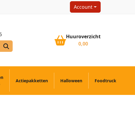
Account
6
Huuroverzicht
0,00
en
Actiepakketten
Halloween
Foodtruck
s