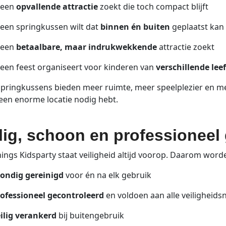
 een
opvallende attractie
zoekt die toch compact blijft
 een springkussen wilt dat
binnen én buiten
geplaatst ka
 een
betaalbare, maar indrukwekkende
attractie zoekt
 een feest organiseert voor kinderen van
verschillende lee
pringkussens bieden meer ruimte, meer speelplezier en mee
 een enorme locatie nodig hebt.
lig, schoon en professioneel
nings Kidsparty staat veiligheid altijd voorop. Daarom wor
ondig gereinigd
voor én na elk gebruik
ofessioneel gecontroleerd
en voldoen aan alle veiligheid
ilig verankerd
bij buitengebruik