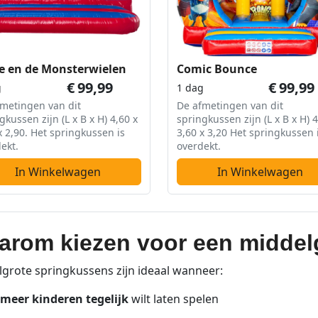
e en de Monsterwielen
Comic Bounce
€
99,99
€
99,99
g
1 dag
metingen van dit
De afmetingen van dit
gkussen zijn (L x B x H) 4,60 x
springkussen zijn (L x B x H) 4
x 2,90. Het springkussen is
3,60 x 3,20 Het springkussen 
ekt.
overdekt.
In Winkelwagen
In Winkelwagen
arom kiezen voor een middel
grote springkussens zijn ideaal wanneer:
meer kinderen tegelijk
wilt laten spelen