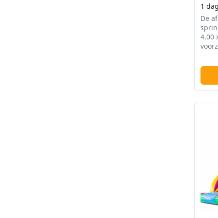
1 da
De af
sprin
4,00 
voorz
overd