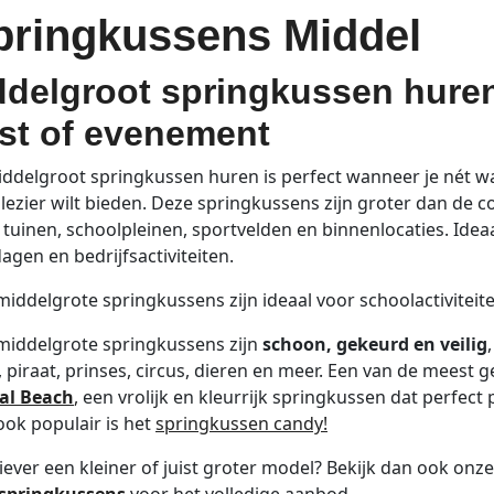
pringkussens Middel
delgroot springkussen huren 
st of evenement
ddelgroot springkussen huren is perfect wanneer je nét w
lezier wilt bieden. Deze springkussens zijn groter dan de
l tuinen, schoolpleinen, sportvelden en binnenlocaties. Idea
agen en bedrijfsactiviteiten.
iddelgrote springkussens zijn ideaal voor schoolactiviteit
middelgrote springkussens zijn
schoon, gekeurd en veilig
, piraat, prinses, circus, dieren en meer. Een van de meest
cal Beach
,
een vrolijk en kleurrijk springkussen dat perfect
ok populair is het
springkussen candy!
 liever een kleiner of juist groter model? Bekijk dan ook onz
springkussens
voor het volledige aanbod.