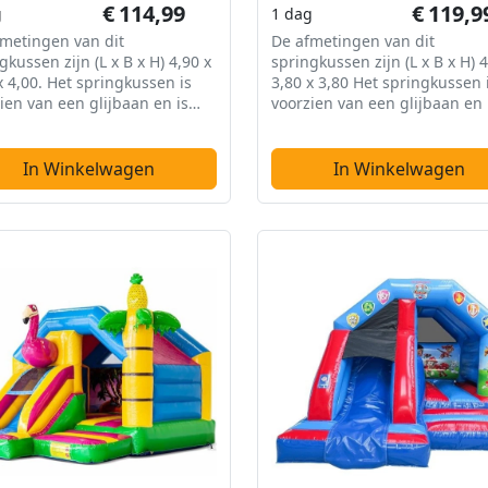
€
114,99
€
119,9
g
1 dag
metingen van dit
De afmetingen van dit
gkussen zijn (L x B x H) 4,90 x
springkussen zijn (L x B x H) 4
x 4,00. Het springkussen is
3,80 x 3,80 Het springkussen 
ien van een glijbaan en is
voorzien van een glijbaan en 
ekt.
overdekt.
In Winkelwagen
In Winkelwagen