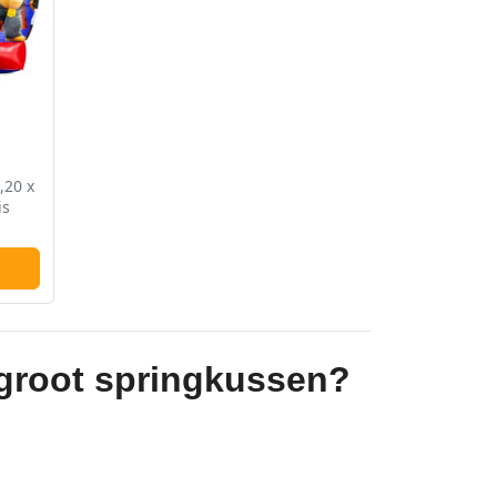
,20 x
is
groot springkussen?