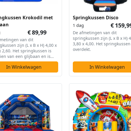
ngkussen Krokodil met
Springkussen Disco
baan
€
159,9
1 dag
€
89,99
g
De afmetingen van dit
springkussen zijn (L x B x H) 4
metingen van dit
3,80 x 4,00. Het springkussen 
gkussen zijn (L x B x H) 4,00 x
overdekt.
x 2,60. Het springkussen is
ien van een glijbaan en is
overdekt.
In Winkelwagen
In Winkelwagen