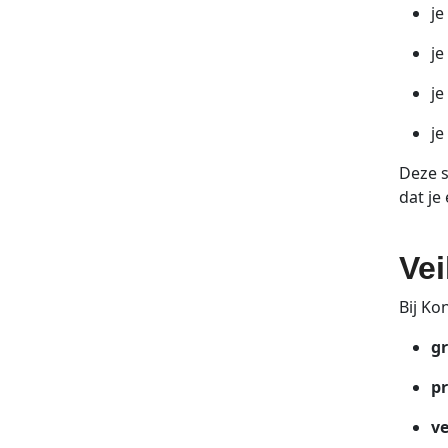
je
je
je
je
Deze s
dat je
Vei
Bij Ko
gr
pr
ve