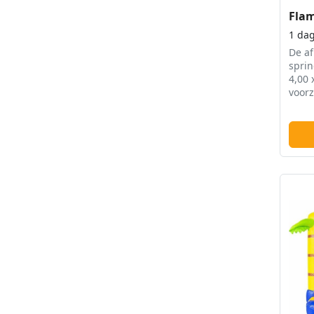
Flam
1 da
De af
sprin
4,00 
voorz
overd