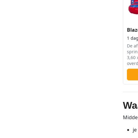
Blaz
1 da
De af
sprin
3,60 
overd
Wa
Middel
je