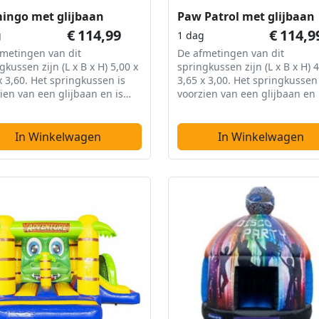
ingo met glijbaan
Paw Patrol met glijbaan
€
114,99
€
114,9
g
1 dag
metingen van dit
De afmetingen van dit
gkussen zijn (L x B x H) 5,00 x
springkussen zijn (L x B x H) 4
x 3,60. Het springkussen is
3,65 x 3,00. Het springkussen 
ien van een glijbaan en is
voorzien van een glijbaan en 
ekt.
overdekt.
In Winkelwagen
In Winkelwagen