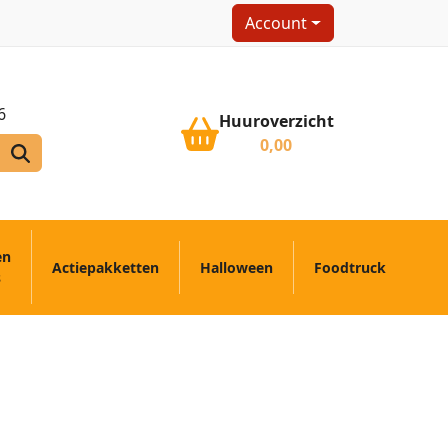
Account
6
Huuroverzicht
0,00
en
Actiepakketten
Halloween
Foodtruck
s