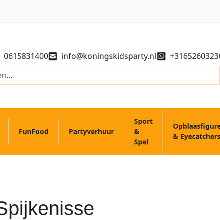
0615831400
info@koningskidsparty.nl
+3165260323
Sport
Opblaasfigur
FunFood
Partyverhuur
&
& Eyecatcher
Spel
pijkenisse