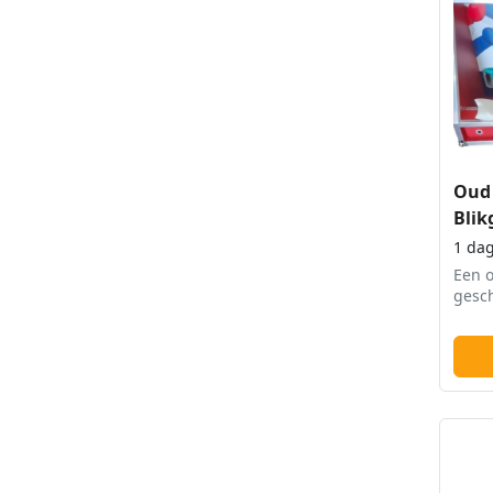
Oud 
Blik
1 da
Een o
gesch