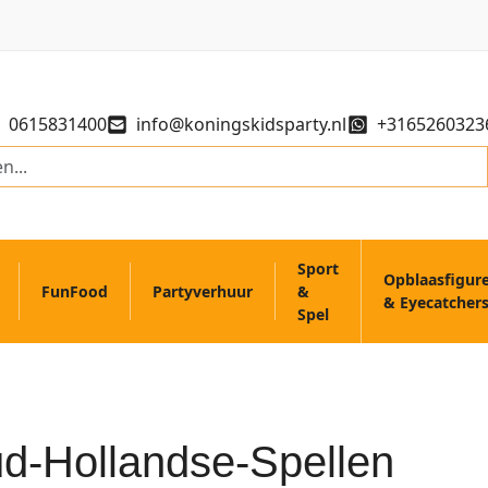
0615831400
info@koningskidsparty.nl
+3165260323
Sport
Opblaasfigur
FunFood
Partyverhuur
&
& Eyecatcher
Spel
d-Hollandse-Spellen