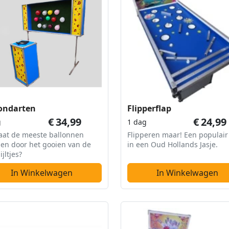
ondarten
Flipperflap
€
34,99
€
24,99
g
1 dag
aat de meeste ballonnen
Flipperen maar! Een populair
en door het gooien van de
in een Oud Hollands Jasje.
ijltjes?
In Winkelwagen
In Winkelwagen