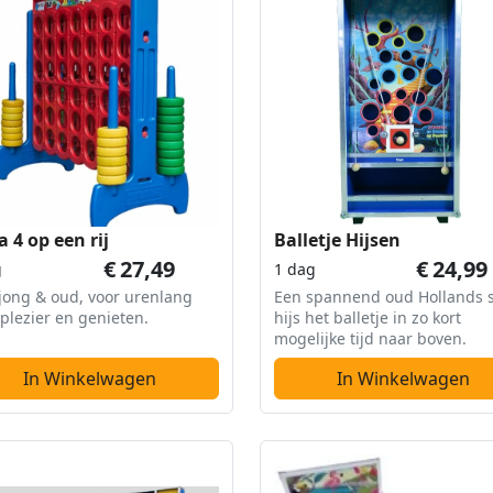
 4 op een rij
Balletje Hijsen
€
27,49
€
24,99
g
1 dag
jong & oud, voor urenlang
Een spannend oud Hollands s
plezier en genieten.
hijs het balletje in zo kort
mogelijke tijd naar boven.
In Winkelwagen
In Winkelwagen