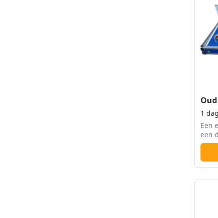
Oud 
1 da
Een 
een d