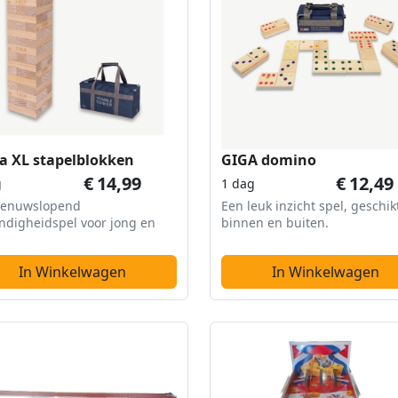
a XL stapelblokken
GIGA domino
€
14,99
€
12,49
g
1 dag
zenuwslopend
Een leuk inzicht spel, geschik
ndigheidspel voor jong en
binnen en buiten.
In Winkelwagen
In Winkelwagen