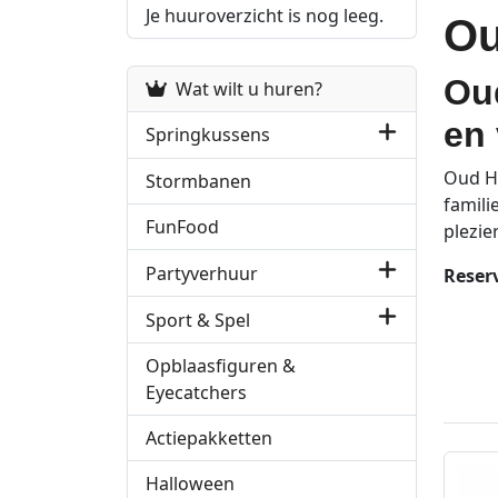
Je huuroverzicht is nog leeg.
Ou
Oud
Wat wilt u huren?
en 
Springkussens
Oud Ho
Stormbanen
famili
FunFood
plezier
Partyverhuur
Reserv
Sport & Spel
Opblaasfiguren &
Eyecatchers
Actiepakketten
Halloween