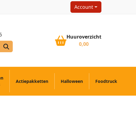
Account
6
Huuroverzicht
0,00
en
Actiepakketten
Halloween
Foodtruck
s