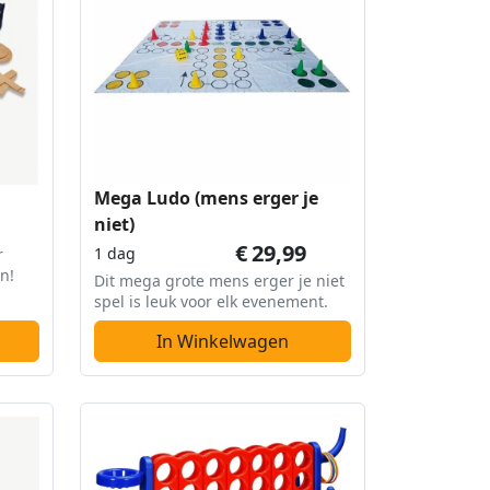
Mega Ludo (mens erger je
niet)
€
29,99
1 dag
r
n!
Dit mega grote mens erger je niet
spel is leuk voor elk evenement.
In Winkelwagen