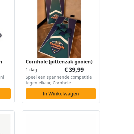
n
Cornhole (pittenzak gooien)
€
39,99
1 dag
ini
Speel een spannende competitie
tegen elkaar, Cornhole.
In Winkelwagen