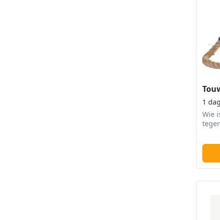
Tou
1 da
Wie i
tegen