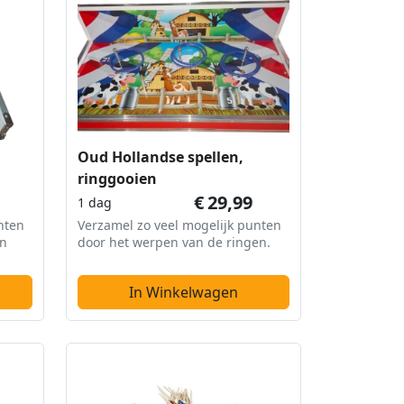
Oud Hollandse spellen,
ringgooien
€
29,99
1 dag
nten
Verzamel zo veel mogelijk punten
an
door het werpen van de ringen.
In Winkelwagen