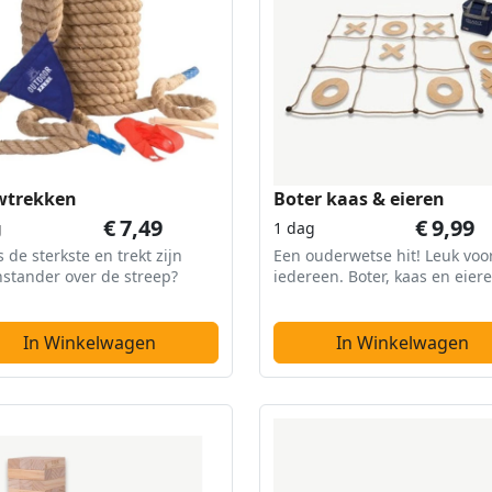
wtrekken
Boter kaas & eieren
€
7,49
€
9,99
g
1 dag
s de sterkste en trekt zijn
Een ouderwetse hit! Leuk voo
stander over de streep?
iedereen. Boter, kaas en eiere
In Winkelwagen
In Winkelwagen